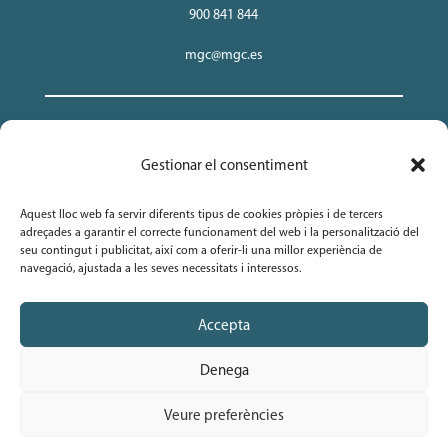
900 841 844
mgc@mgc.es
MGC Insurance, Mutua de Seguros y Reaseguros a Prima
Gestionar el consentiment
Fija. NIF. V-08846644.
Aquest lloc web fa servir diferents tipus de cookies pròpies i de tercers
adreçades a garantir el correcte funcionament del web i la personalització del
Avís legal
seu contingut i publicitat, així com a oferir-li una millor experiència de
navegació, ajustada a les seves necessitats i interessos.
Política de Protecció de Dades
Accepta
Política de Privacitat i Cookies
Denega
Veure preferències