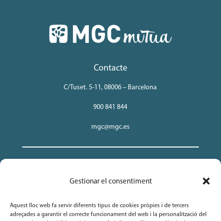
Contacte
C/Tuset. 5-11, 08006 – Barcelona
900 841 844
mgc@mgc.es
MGC Insurance, Mutua de Seguros y Reaseguros a Prima
Gestionar el consentiment
Fija. NIF. V-08846644.
Aquest lloc web fa servir diferents tipus de cookies pròpies i de tercers
adreçades a garantir el correcte funcionament del web i la personalització del