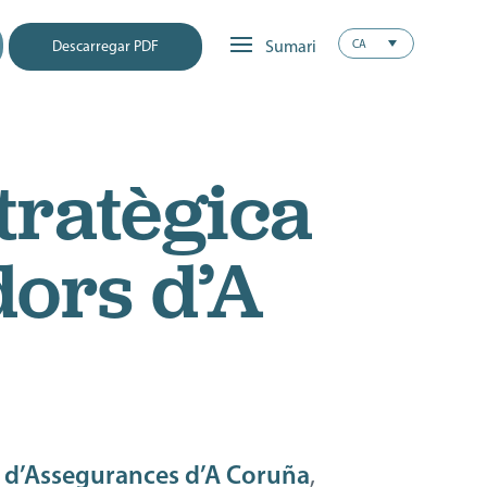
CA
Descarregar PDF
tratègica
dors d’A
s d’Assegurances d’A Coruña
,