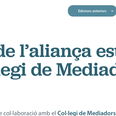
Edicions anteriors
e l’aliança es
legi de Media
e col·laboració amb el
Col·legi de Mediador