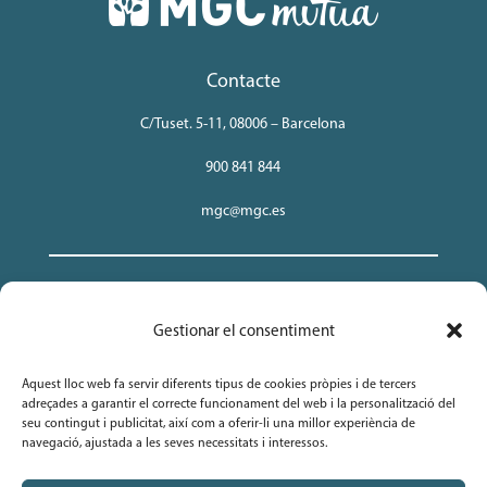
Contacte
C/Tuset. 5-11, 08006 – Barcelona
900 841 844
mgc@mgc.es
MGC Insurance, Mutua de Seguros y Reaseguros a Prima
Gestionar el consentiment
Fija. NIF. V-08846644.
Aquest lloc web fa servir diferents tipus de cookies pròpies i de tercers
adreçades a garantir el correcte funcionament del web i la personalització del
Avís legal
seu contingut i publicitat, així com a oferir-li una millor experiència de
navegació, ajustada a les seves necessitats i interessos.
Política de Protecció de Dades